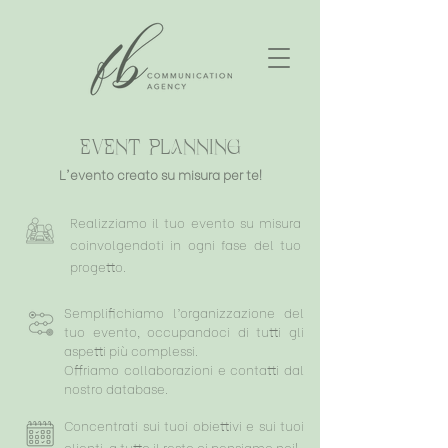
EVENT PLANNING
L'evento creato su misura per te!
Realizziamo il tuo evento su misura
coinvolgendoti in ogni fase del tuo
progetto.
Semplifichiamo l’organizzazione del
tuo evento, occupandoci di tutti gli
aspetti più complessi.
Offriamo collaborazioni e contatti dal
nostro database.
Concentrati sui tuoi obiettivi e sui tuoi
clienti, a tutto il resto ci pensiamo noi!