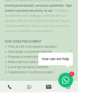
idea in un’esperienza unica e memorabile.
Eventi personalizzati, emozioni autentiche. Ogni
evento racconta una storia: la tua.
Per questo
progettiamo ogni dettaglio partendo dai tuoi
desideri, dal tuo stile e dalla tua visione. Nessun
format predefinito, nessun limite alla creatività:
solo eventi pensati su misura per te.
CHE COSA FACCIAMO?
✓
Party privati e compleanni esclusivi;
✓ Anniversari e ricorrenze speciali;
✓ Proposte di matrimonio;
how-can-we-help
✓ Feste a tema e cene di gala;
✓ Eventi per famiglie e bambini;
✓ Celebrazioni in location da sogno.
1
IL NOSTRO METODO:
Dal primo incontro alla realizzazione finale, ti
accompagniamo in ogni fase dell’organizzazione:
✓ Ascolto & brainstorming – capiamo chi sei e
cosa vuoi comunicare.
✓ Ideazione creativa – sviluppiamo un concept