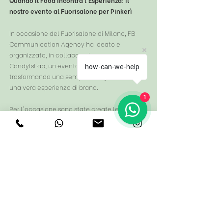
nostro evento al Fuorisalone per Pinkerì
n occasione del Fuorisalone di Milano, FB
I
Communication Agency ha ideato e
organizzato, in collaborazione con
CandylsLab, un evento esclusivo per Pinkerì,
how-can-we-help
trasformando una semplice degustazione in
una vera esperienza di brand.
1
Per l'occasione sono state create le iconiche
pizze rosa a forma di cuore, accompagnate
da un drink studiato appositamente in
abbinamento, dando vita a una Pizza
Experience originale e coinvolgente.
L'evento ha attirato numerosi ospiti e
personaggi del mondo dello spettacolo, tra
cui Alex Belli, diventando un punto
d'incontro tra food, intrattenimento e
comunicazione.